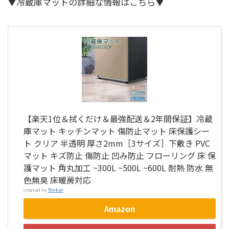
▼冷蔵庫マットの詳細な情報はこちら▼
【楽天1位＆拭くだけ＆最強配送＆2年間保証】冷蔵
庫マット キッチンマット 傷防止マット 床保護シー
ト クリア 半透明 厚さ2mm［3サイズ］下敷き PVC
マット キズ防止 傷防止 凹み防止 フローリング 床 保
護マット 角丸加工 ~300L ~500L ~600L 耐熱 防水 無
色無臭 床暖房対応
created by
Rinker
Amazon