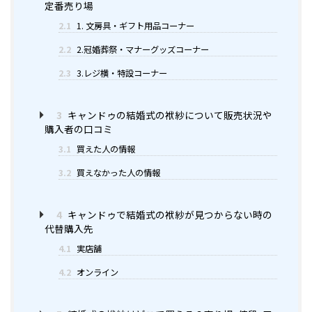
定番売り場
2.1
1. 文房具・ギフト用品コーナー
2.2
2.冠婚葬祭・マナーグッズコーナー
2.3
3.レジ横・特設コーナー
3
キャンドゥの結婚式の袱紗について販売状況や
購入者の口コミ
3.1
買えた人の情報
3.2
買えなかった人の情報
4
キャンドゥで結婚式の袱紗が見つからない時の
代替購入先
4.1
実店舗
4.2
オンライン