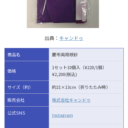
出典：
キャンドゥ
商品名
慶弔両用袱紗
1セット10個入（¥220/1個）
価格
¥2,200(税込)
サイズ（約）
約21×13cm（折りたたみ時）
販売会社
株式会社キャンドゥ
公式SNS
Instagram