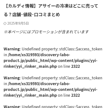
【カルディ情報】アサイーの冷凍はどこに売って
る？店舗･値段･口コミまとめ
2025年9月5日
※本ページにはプロモーションが含まれています
Warning
: Undefined property: stdClass::$access_token
in
/home/xs319593/discovery-labo-
product.jp/public_html/wp-content/plugins/yyi-
rinker/yyi_rinker_main.php
on line
2322
Warning
: Undefined property: stdClass::$access_token
in
/home/xs319593/discovery-labo-
product.jp/public_html/wp-content/plugins/yyi-
rinker/yyi_rinker_main.php
on line
2322
Warning
: Undefined property: stdClass::$access_token