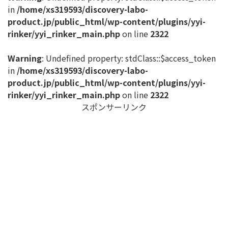
in
/home/xs319593/discovery-labo-
product.jp/public_html/wp-content/plugins/yyi-
rinker/yyi_rinker_main.php
on line
2322
Warning
: Undefined property: stdClass::$access_token
in
/home/xs319593/discovery-labo-
product.jp/public_html/wp-content/plugins/yyi-
rinker/yyi_rinker_main.php
on line
2322
スポンサーリンク