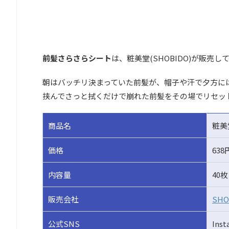
前髪さらさらシート
は、粧美堂(SHOBIDO)が販
朝はバッチリ決まっていた前髪が、帽子や汗で夕方に
挟んでさっと拭くだけで崩れた前髪をその場でリセッ
商品名
粧美
価格
63
内容量
40枚
販売会社
SHO
公式SNS
Ins