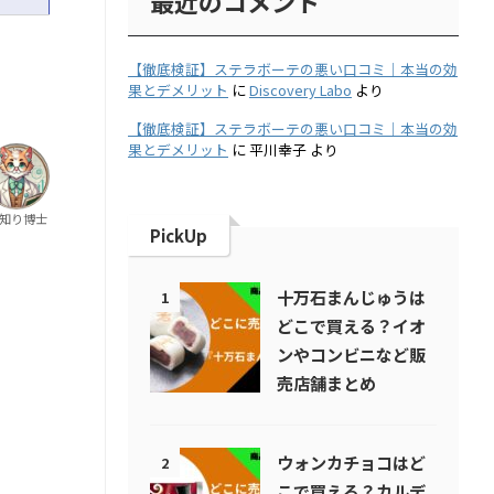
最近のコメント
【徹底検証】ステラボーテの悪い口コミ｜本当の効
果とデメリット
に
Discovery Labo
より
【徹底検証】ステラボーテの悪い口コミ｜本当の効
果とデメリット
に
平川幸子
より
知り博士
PickUp
十万石まんじゅうは
1
どこで買える？イオ
ンやコンビニなど販
売店舗まとめ
ウォンカチョコはど
2
こで買える？カルデ