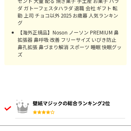
ゼント 大量 配る 焼き菓子 手土産 お菓子 ハラ
ダ ガトーフェスタハラダ 退職 会社 ギフト 転
勤 上司 チョコ以外 2025 お歳暮 人気ランキン
グ
【海外正規品】Noson ノーソン PREMIUM 鼻
拡張器 鼻呼吸 改善 フリーサイズ いびき防止
鼻孔拡張 鼻づまり解消 スポーツ 睡眠 快眠グッ
ズ
壁紙マジックの総合ランキング2位