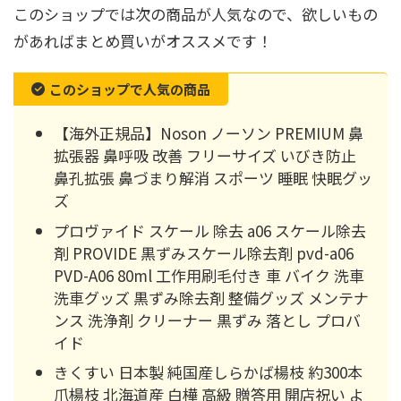
このショップでは次の商品が人気なので、欲しいもの
があればまとめ買いがオススメです！
このショップで人気の商品
【海外正規品】Noson ノーソン PREMIUM 鼻
拡張器 鼻呼吸 改善 フリーサイズ いびき防止
鼻孔拡張 鼻づまり解消 スポーツ 睡眠 快眠グッ
ズ
プロヴァイド スケール 除去 a06 スケール除去
剤 PROVIDE 黒ずみスケール除去剤 pvd-a06
PVD-A06 80ml 工作用刷毛付き 車 バイク 洗車
洗車グッズ 黒ずみ除去剤 整備グッズ メンテナ
ンス 洗浄剤 クリーナー 黒ずみ 落とし プロバ
イド
きくすい 日本製 純国産しらかば楊枝 約300本
爪楊枝 北海道産 白樺 高級 贈答用 開店祝い よ