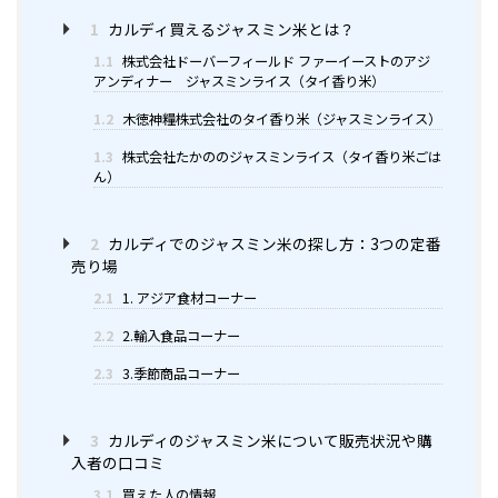
1
カルディ買えるジャスミン米とは？
1.1
株式会社ドーバーフィールド ファーイーストのアジ
アンディナー ジャスミンライス（タイ香り米）
1.2
木徳神糧株式会社のタイ香り米（ジャスミンライス）
1.3
株式会社たかののジャスミンライス（タイ香り米ごは
ん）
2
カルディでのジャスミン米の探し方：3つの定番
売り場
2.1
1. アジア食材コーナー
2.2
2.輸入食品コーナー
2.3
3.季節商品コーナー
3
カルディのジャスミン米について販売状況や購
入者の口コミ
3.1
買えた人の情報