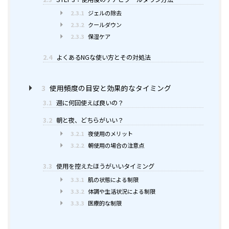
2.3.1
ジェルの除去
2.3.2
クールダウン
2.3.3
保湿ケア
2.4
よくあるNGな使い方とその対処法
3
使用頻度の目安と効果的なタイミング
3.1
週に何回使えば良いの？
3.2
朝と夜、どちらがいい？
3.2.1
夜使用のメリット
3.2.2
朝使用の場合の注意点
3.3
使用を控えたほうがいいタイミング
3.3.1
肌の状態による制限
3.3.2
体調や生活状況による制限
3.3.3
医療的な制限