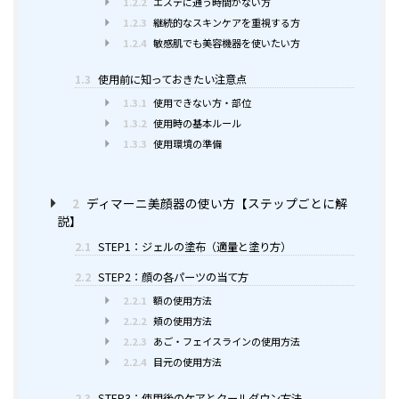
1.2.2
エステに通う時間がない方
1.2.3
継続的なスキンケアを重視する方
1.2.4
敏感肌でも美容機器を使いたい方
1.3
使用前に知っておきたい注意点
1.3.1
使用できない方・部位
1.3.2
使用時の基本ルール
1.3.3
使用環境の準備
2
ディマーニ美顔器の使い方【ステップごとに解
説】
2.1
STEP1：ジェルの塗布（適量と塗り方）
2.2
STEP2：顔の各パーツの当て方
2.2.1
額の使用方法
2.2.2
頬の使用方法
2.2.3
あご・フェイスラインの使用方法
2.2.4
目元の使用方法
2.3
STEP3：使用後のケアとクールダウン方法