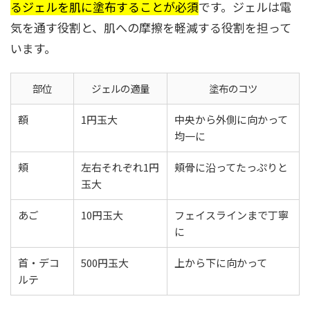
るジェルを肌に塗布することが必須
です。ジェルは電
気を通す役割と、肌への摩擦を軽減する役割を担って
います。
部位
ジェルの適量
塗布のコツ
額
1円玉大
中央から外側に向かって
均一に
頬
左右それぞれ1円
頬骨に沿ってたっぷりと
玉大
あご
10円玉大
フェイスラインまで丁寧
に
首・デコ
500円玉大
上から下に向かって
ルテ