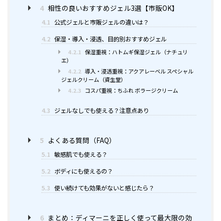
4
相性の良いおすすめジェル3選【市販OK】
4.1
公式ジェルと市販ジェルの違いは？
4.2
保湿・導入・浸透、目的別おすすめジェル
4.2.1
保湿重視：ハトムギ保湿ジェル（ナチュリ
エ）
4.2.2
導入・浸透重視：アクアレーベル スペシャル
ジェルクリーム（資生堂）
4.2.3
コスパ重視：ちふれ ボラージクリーム
4.3
ジェルなしでも使える？注意点あり
5
よくある質問（FAQ）
5.1
敏感肌でも使える？
5.2
ボディにも使えるの？
5.3
使い続けても効果がないと感じたら？
6
まとめ：ディマーニを正しく使って最大限の効