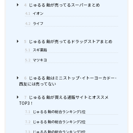
4
じゅるる 飴が売ってるスーパーまとめ
4.1
イオン
4.2
ライフ
5
じゅるる 飴が売ってるドラッグストアまとめ
5.1
スギ薬局
5.2
マツキヨ
6
じゅるる 飴はミニストップ･イトーヨーカドー･
西友には売ってない
7
じゅるる 飴が買える通販サイトとオススメ
TOP3！
7.1
じゅるる 飴の総合ランキング1位
7.2
じゅるる 飴の総合ランキング2位
7.3
じゅるる 飴の総合ランキング3位