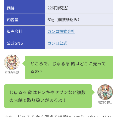
価格
226円(税込)
内容量
60g（個装紙込み）
販売会社
カンロ株式会社
公式SNS
カンロ公式
ところで、じゅるる 飴はどこに売って
るの？
お悩み相談
じゅるる 飴はドンキやセブンなど複数
の店舗で取り扱いがあるよ！
物知り博士
また、じゅるる 飴を買える場所はファミマやローソン