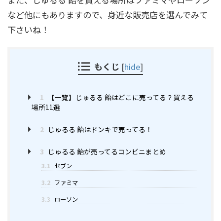
など他にもありますので、身近な販売店を選んでみて
下さいね！
もくじ
[
hide
]
1
【一覧】じゅるる 飴はどこに売ってる？買える
場所11選
2
じゅるる 飴はドンキで売ってる！
3
じゅるる 飴が売ってるコンビニまとめ
3.1
セブン
3.2
ファミマ
3.3
ローソン