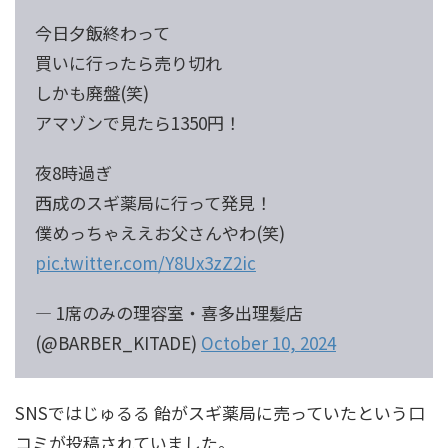
今日夕飯終わって
買いに行ったら売り切れ
しかも廃盤(笑)
アマゾンで見たら1350円！
夜8時過ぎ
西成のスギ薬局に行って発見！
僕めっちゃええお父さんやわ(笑)
pic.twitter.com/Y8Ux3zZ2ic
— 1席のみの理容室・喜多出理髪店
(@BARBER_KITADE)
October 10, 2024
SNSではじゅるる 飴がスギ薬局に売っていたという口
コミが投稿されていました。