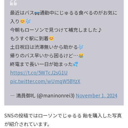
最近はバス
通勤中にじゅるる食べるのがお気に
入り
今朝もローソンで見つけて補充しました♪
もうすぐ駅に到着
土日祝日は渋滞無いから助かる
帰りのバス早いから困るけど…
終電まで長い一日が始まった
https://t.co/5WTcJ2sG1U
pic.twitter.com/wUmqW5BYzX
— 満員御礼 (@maninonrei3)
November 1, 2024
SNSの投稿ではローソンでじゅるる 飴を購入した写真
が紹介されています。