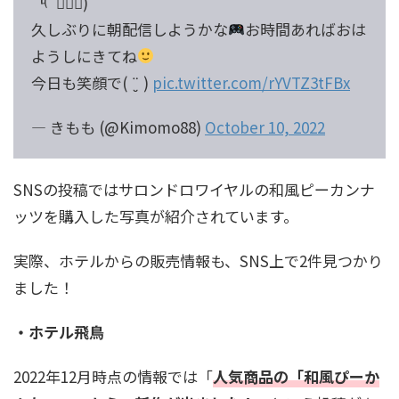
´༥`๑⃙⃘)
久しぶりに朝配信しようかな
お時間あればおは
ようしにきてね
今日も笑顔で( ¨̮ )
pic.twitter.com/rYVTZ3tFBx
— きもも (@Kimomo88)
October 10, 2022
SNSの投稿ではサロンドロワイヤルの和風ピーカンナ
ッツを購入した写真が紹介されています。
実際、ホテルからの販売情報も、SNS上で2件見つかり
ました！
・ホテル飛鳥
2022年12月時点の情報では「
人気商品の「和風ぴーか