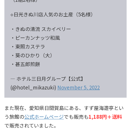
⟡日光きぬ川店人気のお土産（5名様）
・きぬの清流 スカイベリー
・ピーカンナッツ和風
・東照カステラ
・葵のひかり（大）
・甚五郎煎餅
— ホテル三日月グループ【公式】
(@hotel_mikazuki)
November 5, 2022
また現在、愛知県日間賀島にある、すず屋海遊亭とい
う旅館の
公式ホームページ
でも販売も
1,188円＋送料
で販売されていました。