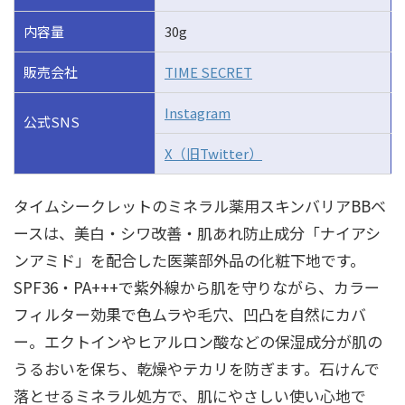
内容量
30g
販売会社
TIME SECRET
Instagram
公式SNS
X（旧Twitter）
タイムシークレットのミネラル薬用スキンバリアBBベ
ースは、
美白・シワ改善・肌あれ防止成分「ナイアシ
ンアミド」を配合した医薬部外品の化粧下地です。
SPF36・PA+++で紫外線から肌を守りながら、カラー
フィルター効果で色ムラや毛穴、凹凸を自然にカバ
ー。
エクトインやヒアルロン酸などの保湿成分が肌の
うるおいを保ち、乾燥やテカリを防ぎます。
石けんで
落とせるミネラル処方で、肌にやさしい使い心地で