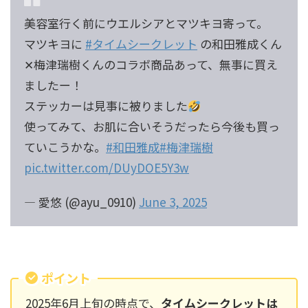
美容室行く前にウエルシアとマツキヨ寄って。
マツキヨに
#タイムシークレット
の和田雅成くん
✕梅津瑞樹くんのコラボ商品あって、無事に買え
ましたー！
ステッカーは見事に被りました
使ってみて、お肌に合いそうだったら今後も買っ
ていこうかな。
#和田雅成
#梅津瑞樹
pic.twitter.com/DUyDOE5Y3w
— 愛悠 (@ayu_0910)
June 3, 2025
ポイント
2025年6月上旬の時点で、
タイムシークレットは