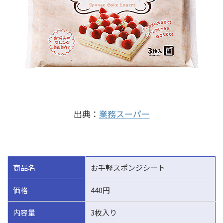
出典：
業務スーパー
商品名
お手軽スポンジシート
価格
440円
内容量
3枚入り