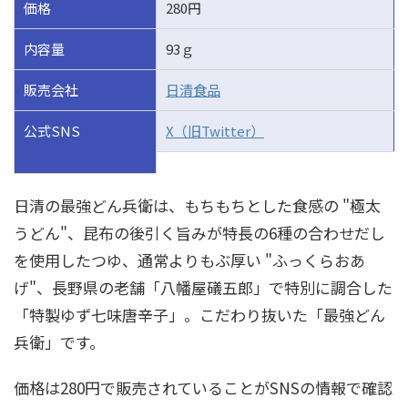
価格
280円
内容量
93ｇ
販売会社
日清食品
公式SNS
X（旧Twitter）
日清の最強どん兵衛は、もちもちとした食感の "極太
うどん"、昆布の後引く旨みが特長の6種の合わせだし
を使用したつゆ、通常よりもぶ厚い "ふっくらおあ
げ"、長野県の老舗「八幡屋礒五郎」で特別に調合した
「特製ゆず七味唐辛子」。こだわり抜いた「最強どん
兵衛」です。
価格は280円で販売されていることがSNSの情報で確認