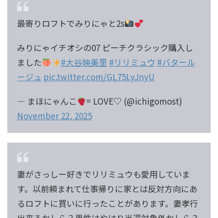
最寄りロフトでみりにゃと2s
みりにゃイチオシの07 ピーチクラシック購入し
ました
#大谷映美里
#リリミュウ
#バタール
ージュ
pic.twitter.com/GL75LyJnyU
— まほにゃんこ
= LOVE♡ (@ichigomost)
November 22, 2025
妻がさっしー好きでリリミュウも愛用していま
す。以前頼まれて仕事帰りに家とは反対方向にあ
るロフトに買いに行ったことがあります。妻孝行
出来るかしら？男性はやはり当選対象外かしら？