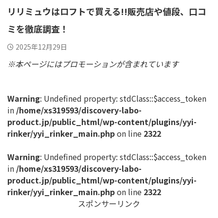
リリミュウはロフトで買える!!販売店や値段、口コ
ミを徹底調査！
2025年12月29日
※本ページにはプロモーションが含まれています
Warning
: Undefined property: stdClass::$access_token
in
/home/xs319593/discovery-labo-
product.jp/public_html/wp-content/plugins/yyi-
rinker/yyi_rinker_main.php
on line
2322
Warning
: Undefined property: stdClass::$access_token
in
/home/xs319593/discovery-labo-
product.jp/public_html/wp-content/plugins/yyi-
rinker/yyi_rinker_main.php
on line
2322
スポンサーリンク