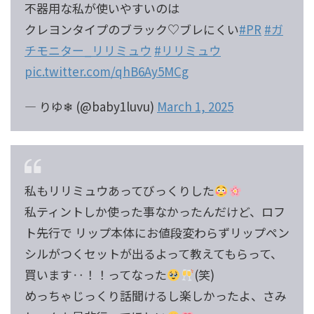
不器用な私が使いやすいのは
クレヨンタイプのブラック♡ブレにくい
#PR
#ガ
チモニター_リリミュウ
#リリミュウ
pic.twitter.com/qhB6Ay5MCg
— りゆ❄ (@baby1luvu)
March 1, 2025
私もリリミュウあってびっくりした
私ティントしか使った事なかったんだけど、ロフ
ト先行で リップ本体にお値段変わらずリップペン
シルがつくセットが出るよって教えてもらって、
買います‥！！ってなった
(笑)
めっちゃじっくり話聞けるし楽しかったよ、さみ