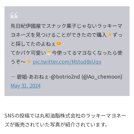
先日紀伊國屋でスナック菓子じゃないラッキーマ
ヨネーズを見つけることができたので購入
ずっ
と探してたのよねぇ
てかパケ可愛い
今使ってるマヨなくなったら使
うぞ〜
pic.twitter.com/Mstod8sUqx
— 碧姐-あおねぇ-@botrio2nd (@Ao_chemoon)
May 31, 2024
SNSの投稿では
丸和油脂株式会社
のラッキーマヨネー
ズが販売されていた写真が紹介されています。