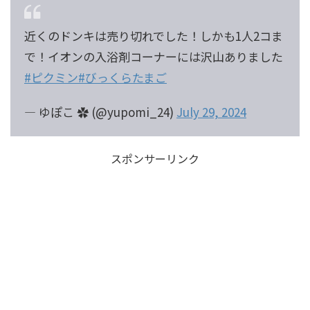
近くのドンキは売り切れでした！しかも1人2コま
で！イオンの入浴剤コーナーには沢山ありました
#ピクミン
#びっくらたまご
— ゆぽこ ✿ (@yupomi_24)
July 29, 2024
スポンサーリンク