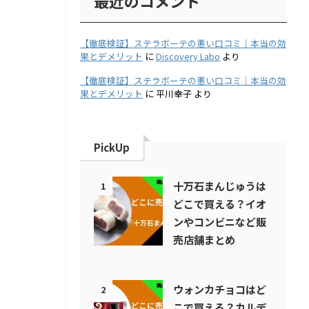
最近のコメント
【徹底検証】ステラボーテの悪い口コミ｜本当の効
果とデメリット
に
Discovery Labo
より
【徹底検証】ステラボーテの悪い口コミ｜本当の効
果とデメリット
に
平川幸子
より
PickUp
十万石まんじゅうは
1
どこで買える？イオ
ンやコンビニなど販
売店舗まとめ
ウォンカチョコはど
2
こで買える？カルデ