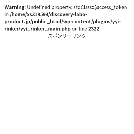
Warning
: Undefined property: stdClass::$access_token
in
/home/xs319593/discovery-labo-
product.jp/public_html/wp-content/plugins/yyi-
rinker/yyi_rinker_main.php
on line
2322
スポンサーリンク