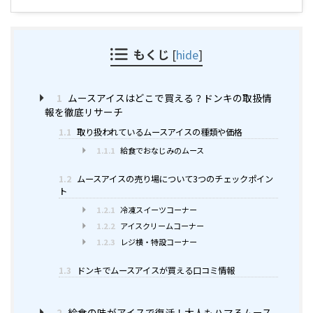
もくじ
[
hide
]
1
ムースアイスはどこで買える？ドンキの取扱情
報を徹底リサーチ
1.1
取り扱われているムースアイスの種類や価格
1.1.1
給食でおなじみのムース
1.2
ムースアイスの売り場について3つのチェックポイン
ト
1.2.1
冷凍スイーツコーナー
1.2.2
アイスクリームコーナー
1.2.3
レジ横・特設コーナー
1.3
ドンキでムースアイスが買える口コミ情報
2
給食の味がアイスで復活！大人もハマるムース