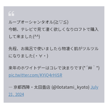
ループオーシャンタオル(⁠≧⁠▽⁠≦⁠)
今朝、テレビで見て凄く欲しくなりロフトで購入
して来ました(⁠^⁠^⁠)
先程、お風呂で使いましたら物凄く肌がツルツル
になりました(⁠・⁠∀⁠・⁠)
来年のホワイトデーはコレで決まりです(*´艸｀*)
pic.twitter.com/KYiQ4rHiSR
— 京都西陣・太田畳店 (@0otatami_kyoto)
July
21, 2024