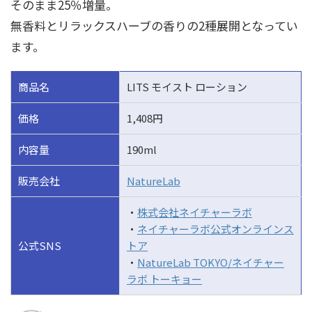
そのまま25％増量。
無香料とリラックスハーブの香りの2種展開となってい
ます。
商品名
LITS モイスト ローション
価格
1,408円
内容量
190ml
販売会社
NatureLab
・
株式会社ネイチャーラボ
・
ネイチャーラボ公式オンラインス
公式SNS
トア
・
NatureLab TOKYO/ネイチャー
ラボ トーキョー