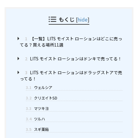
もくじ
[
hide
]
1
【一覧】LITS モイスト ローションはどこに売っ
てる？買える場所11選
2
LITS モイスト ローションはドンキで売ってる！
3
LITS モイスト ローションはドラッグストアで売
ってる！
3.1
ウェルシア
3.2
クリエイトSD
3.3
マツキヨ
3.4
ツルハ
3.5
スギ薬局