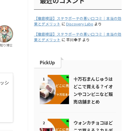
最近のコメント
【徹底検証】ステラボーテの悪い口コミ｜本当の効
果とデメリット
に
Discovery Labo
より
【徹底検証】ステラボーテの悪い口コミ｜本当の効
果とデメリット
に
平川幸子
より
知り博士
PickUp
十万石まんじゅうは
1
メッシ
どこで買える？イオ
ンやコンビニなど販
売店舗まとめ
ウォンカチョコはど
2
こで買える？カルデ