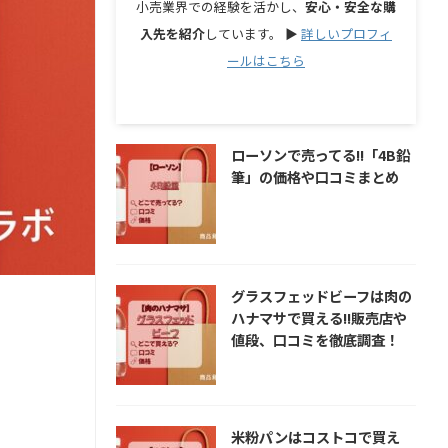
小売業界での経験を活かし、
安心・安全な購
入先を紹介
しています。 ▶︎
詳しいプロフィ
ールはこちら
ローソンで売ってる!!「4B鉛
筆」の価格や口コミまとめ
グラスフェッドビーフは肉の
ハナマサで買える!!販売店や
値段、口コミを徹底調査！
米粉パンはコストコで買え