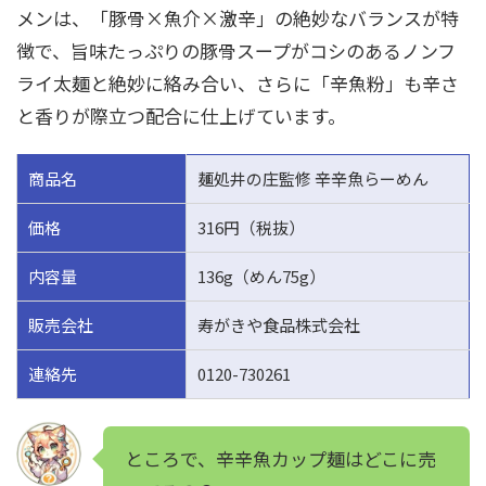
メンは、「豚骨×魚介×激辛」の絶妙なバランスが特
徴で、旨味たっぷりの豚骨スープがコシのあるノンフ
ライ太麺と絶妙に絡み合い、さらに「辛魚粉」も辛さ
と香りが際立つ配合に仕上げています。
商品名
麺処井の庄監修 辛辛魚らーめん
価格
316円（税抜）
内容量
136g（めん75g）
販売会社
寿がきや食品株式会社
連絡先
0120-730261
ところで、辛辛魚カップ麺はどこに売