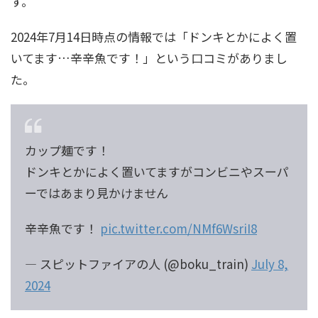
す。
2024年7月14日時点の情報では「ドンキとかによく置
いてます…辛辛魚です！」という口コミがありまし
た。
カップ麺です！
ドンキとかによく置いてますがコンビニやスーパ
ーではあまり見かけません
辛辛魚です！
pic.twitter.com/NMf6WsriI8
— スピットファイアの人 (@boku_train)
July 8,
2024