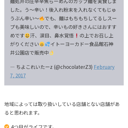
麺処井の庄辛辛魚らーめんのカップ麺を実食しま
した。う～辛い！後入れ粉末を入れなくてもじゅ
うぶん辛い～
でも、麺はもちもちしてるしスー
プも美味しいので、辛いもの好きさんにはおすす
めです
汗、涙目、鼻水覚悟
の上でお召し上
がりください
イトーヨーカドー食品館石神
井公園店で販売中
— ちよこれいたーz (@chocolaterZ3)
February
7, 2017
地域によっては取り扱いしている店舗とない店舗があ
ると思われます。
4つ目がライフです。