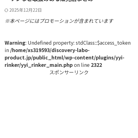
2025年12月22日
※本ページにはプロモーションが含まれています
Warning
: Undefined property: stdClass::$access_token
in
/home/xs319593/discovery-labo-
product.jp/public_html/wp-content/plugins/yyi-
rinker/yyi_rinker_main.php
on line
2322
スポンサーリンク