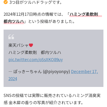
3つ目がツルハドラッグです。
2024年12月17日時点の情報では、「
ハミング柔軟剤
都内ツルハ
」という投稿がありました。
楽天パシャ
ハミング柔軟剤 都内ツルハ
pic.twitter.com/oSsXKO89uy
— ぽっきーちゃん (@piyoyonpy)
December 17,
2024
SNSの投稿では実際に販売されているハミング消臭実
感 金木犀の香りの写真が紹介されています。