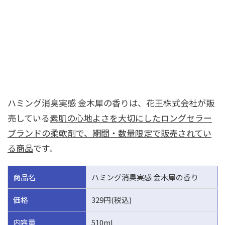
ハミング消臭実感 金木犀の香りは、花王株式会社が販
売している
素肌の心地よさを大切にしたロングセラー
ブランドの柔軟剤で、期間・数量限定で販売されてい
る商品
です。
商品名
ハミング消臭実感 金木犀の香り
価格
329円(税込)
内容量
510ml