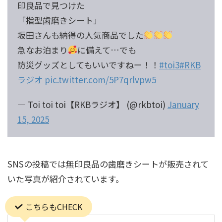
印良品で見つけた
「指型歯磨きシート」
坂田さんも納得の人気商品でした
急なお泊まり
に備えて…でも
防災グッズとしてもいいですねー！！
#toi3
#RKB
ラジオ
pic.twitter.com/5P7qrlvpw5
— Toi toi toi【RKBラジオ】 (@rkbtoi)
January
15, 2025
SNSの投稿では無印良品の歯磨きシートが販売されて
いた写真が紹介されています。
こちらもCHECK