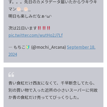
す。。。先日のカメラデータ届いたからウキウキ
マン
⸒⸒
⸒⸒
明日も楽しみだなぁ◜ω◝
次は21日います
pic.twitter.com/wutHo2J7Lf
— もちこ
(@mochi_Arcana)
September 18,
2024
青い食紅だけ西友になくて、千早断念してたら、
別の買い物で入った近所の小さいスーパーに何故
か青の食紅だけ売っててびっくりした。