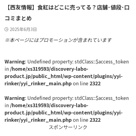
【西友情報】食紅はどこに売ってる？店舗･値段･口
コミまとめ
2025年6月3日
※本ページにはプロモーションが含まれています
Warning
: Undefined property: stdClass::$access_token
in
/home/xs319593/discovery-labo-
product.jp/public_html/wp-content/plugins/yyi-
rinker/yyi_rinker_main.php
on line
2322
Warning
: Undefined property: stdClass::$access_token
in
/home/xs319593/discovery-labo-
product.jp/public_html/wp-content/plugins/yyi-
rinker/yyi_rinker_main.php
on line
2322
スポンサーリンク