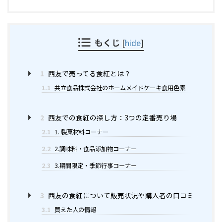
もくじ
[
hide
]
1
西友で売ってる食紅とは？
1.1
共立食品株式会社のホームメイドケーキ食用色素
2
西友での食紅の探し方：3つの定番売り場
2.1
1. 製菓材料コーナー
2.2
2.調味料・食品添加物コーナー
2.3
3.期間限定・季節行事コーナー
3
西友の食紅について販売状況や購入者の口コミ
3.1
買えた人の情報