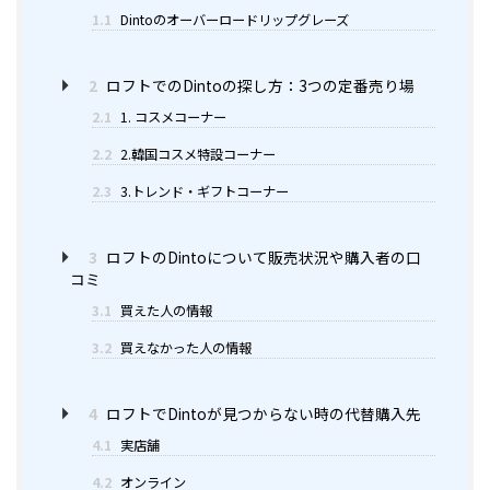
1.1
Dintoのオーバーロードリップグレーズ
2
ロフトでのDintoの探し方：3つの定番売り場
2.1
1. コスメコーナー
2.2
2.韓国コスメ特設コーナー
2.3
3.トレンド・ギフトコーナー
3
ロフトのDintoについて販売状況や購入者の口
コミ
3.1
買えた人の情報
3.2
買えなかった人の情報
4
ロフトでDintoが見つからない時の代替購入先
4.1
実店舗
4.2
オンライン