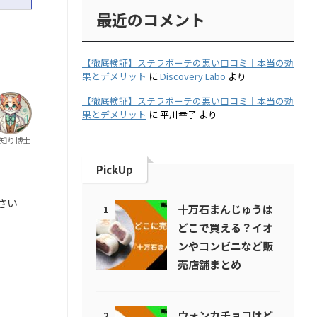
最近のコメント
【徹底検証】ステラボーテの悪い口コミ｜本当の効
果とデメリット
に
Discovery Labo
より
【徹底検証】ステラボーテの悪い口コミ｜本当の効
果とデメリット
に
平川幸子
より
知り博士
PickUp
さい
十万石まんじゅうは
1
どこで買える？イオ
ンやコンビニなど販
売店舗まとめ
ウォンカチョコはど
2