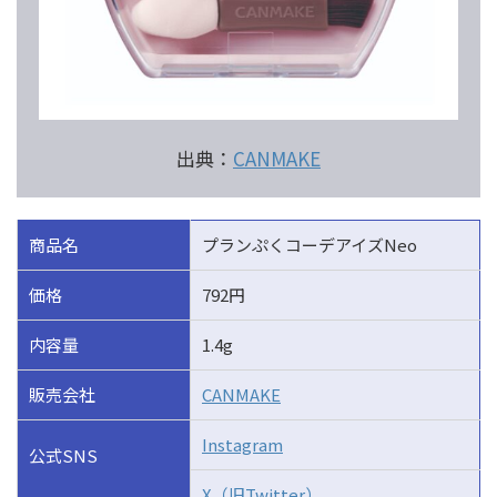
出典：
CANMAKE
商品名
プランぷくコーデアイズNeo
価格
792円
内容量
1.4g
販売会社
CANMAKE
Instagram
公式SNS
X（旧Twitter）