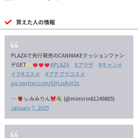
買えた人の情報
PLAZAで先行発売のCANMAKEクッションファン
デGET
#PLAZA
#プラザ
#キャンメ
イク
#コスメ
#プチプラコスメ
pic.twitter.com/EjHJs8yH2s
—
みみりん
(@mimirin61249865)
January 7, 2025