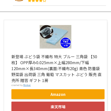
新登場 ぶどう袋 不織布 特大 ブルー 三角袋 【50
枚】 OPP厚み0.025mm×上幅280mm/下幅
120mm×長340mm(裏面:不織布20g) 青色 防曇袋
野菜袋 出荷袋 三角 葡萄 マスカット ぶどう 販売 直
売所 贈答 ギフト 1房
created by
Rinker
Amazon
楽天市場