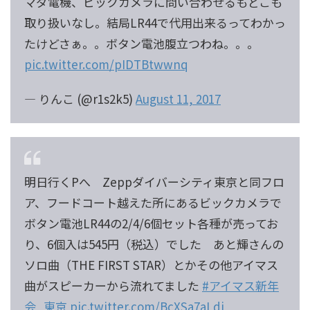
マダ電機、ビックカメラに問い合わせるもどこも
取り扱いなし。結局LR44で代用出来るってわかっ
たけどさぁ。。ボタン電池腹立つわね。。。
pic.twitter.com/pIDTBtwwnq
— りんこ (@r1s2k5)
August 11, 2017
明日行くPへ Zeppダイバーシティ東京と同フロ
ア、フードコート越えた所にあるビックカメラで
ボタン電池LR44の2/4/6個セット各種が売ってお
り、6個入は545円（税込）でした あと輝さんの
ソロ曲（THE FIRST STAR）とかその他アイマス
曲がスピーカーから流れてました
#アイマス新年
会_東京
pic.twitter.com/BcXSa7aLdi