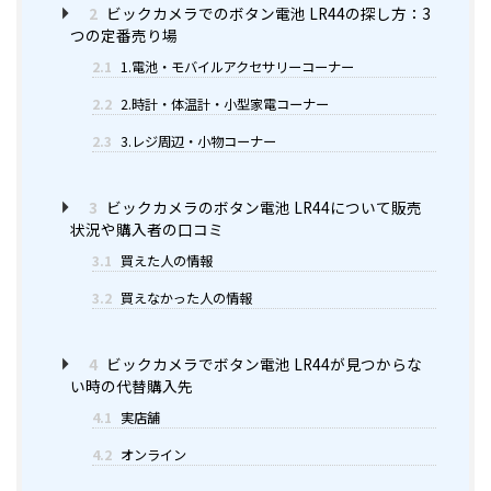
2
ビックカメラでのボタン電池 LR44の探し方：3
つの定番売り場
2.1
1.電池・モバイルアクセサリーコーナー
2.2
2.時計・体温計・小型家電コーナー
2.3
3.レジ周辺・小物コーナー
3
ビックカメラのボタン電池 LR44について販売
状況や購入者の口コミ
3.1
買えた人の情報
3.2
買えなかった人の情報
4
ビックカメラでボタン電池 LR44が見つからな
い時の代替購入先
4.1
実店舗
4.2
オンライン