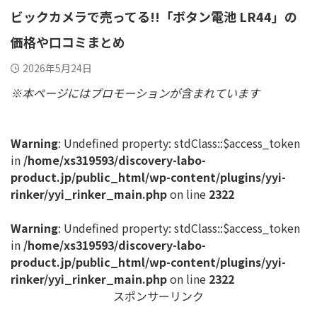
ビックカメラで売ってる!!「ボタン電池 LR44」の
価格や口コミまとめ
2026年5月24日
※本ページにはプロモーションが含まれています
Warning
: Undefined property: stdClass::$access_token
in
/home/xs319593/discovery-labo-
product.jp/public_html/wp-content/plugins/yyi-
rinker/yyi_rinker_main.php
on line
2322
Warning
: Undefined property: stdClass::$access_token
in
/home/xs319593/discovery-labo-
product.jp/public_html/wp-content/plugins/yyi-
rinker/yyi_rinker_main.php
on line
2322
スポンサーリンク