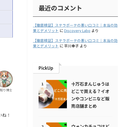
最近のコメント
【徹底検証】ステラボーテの悪い口コミ｜本当の効
果とデメリット
に
Discovery Labo
より
【徹底検証】ステラボーテの悪い口コミ｜本当の効
果とデメリット
に
平川幸子
より
PickUp
十万石まんじゅうは
1
知り博士
どこで買える？イオ
ンやコンビニなど販
売店舗まとめ
いね！
ウォンカチョコはど
2