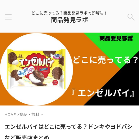
どこに売ってる？商品発見ラボで即解決！
商品発見ラボ
HOME
>
食品・飲料
>
エンゼルパイはどこに売ってる？ドンキやヨドバシ
など販売店まとめ