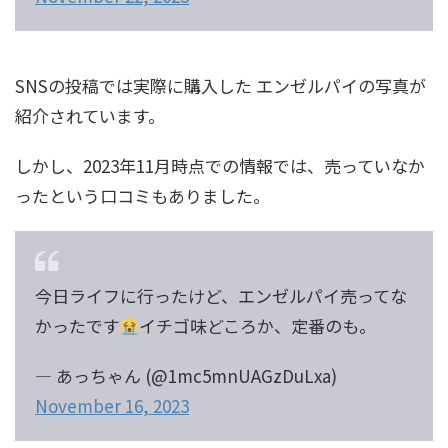
SNSの投稿では実際に購入した エンゼルパイの写真が
紹介されています。
しかし、2023年11月時点での情報では、売っていなか
ったという口コミもありました。
今日ライフに行ったけど、エンゼルパイ売ってな
かったです
イチゴ味どころか、定番のも。
— あっちゃん (@1mc5mnUAGzDuLxa)
November 16, 2023