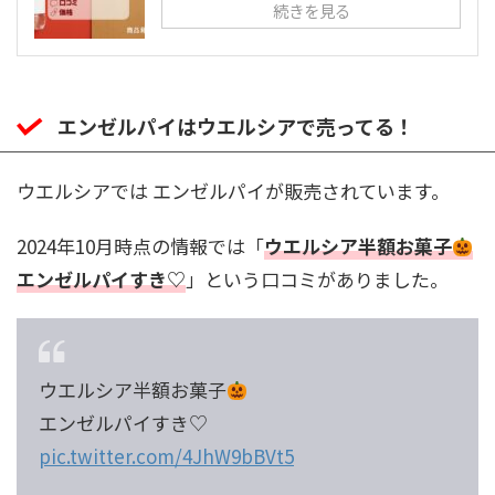
続きを見る
エンゼルパイはウエルシアで売ってる！
ウエルシアでは エンゼルパイが販売されています。
2024年10月時点の情報では「
ウエルシア半額お菓子
エンゼルパイすき♡
」という口コミがありました。
ウエルシア半額お菓子
エンゼルパイすき♡
pic.twitter.com/4JhW9bBVt5