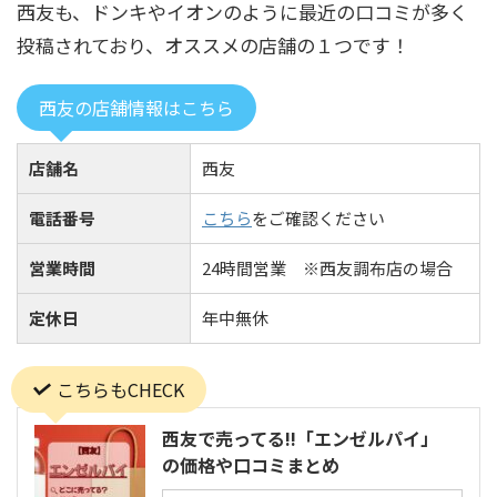
西友も、ドンキやイオンのように最近の口コミが多く
投稿されており、オススメの店舗の１つです！
西友の店舗情報はこちら
店舗名
西友
電話番号
こちら
をご確認ください
営業時間
24時間営業 ※西友調布店の場合
定休日
年中無休
こちらもCHECK
西友で売ってる!!「エンゼルパイ」
の価格や口コミまとめ