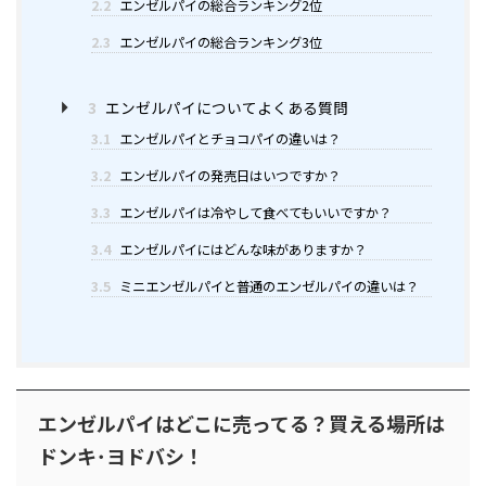
2.2
エンゼルパイの総合ランキング2位
2.3
エンゼルパイの総合ランキング3位
3
エンゼルパイについてよくある質問
3.1
エンゼルパイとチョコパイの違いは？
3.2
エンゼルパイの発売日はいつですか？
3.3
エンゼルパイは冷やして食べてもいいですか？
3.4
エンゼルパイにはどんな味がありますか？
3.5
ミニエンゼルパイと普通のエンゼルパイの違いは？
エンゼルパイはどこに売ってる？買える場所は
ドンキ･ヨドバシ！