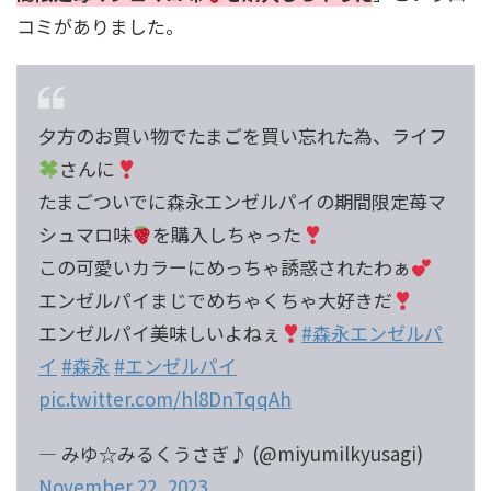
コミがありました。
夕方のお買い物でたまごを買い忘れた為、ライフ
さんに
たまごついでに森永エンゼルパイの期間限定苺マ
シュマロ味
を購入しちゃった
この可愛いカラーにめっちゃ誘惑されたわぁ
エンゼルパイまじでめちゃくちゃ大好きだ
エンゼルパイ美味しいよねぇ
#森永エンゼルパ
イ
#森永
#エンゼルパイ
pic.twitter.com/hl8DnTqqAh
— みゆ☆みるくうさぎ♪ (@miyumilkyusagi)
November 22, 2023