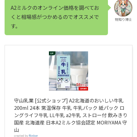
A2ミルクのオンライン価格を調べてお
くと相場感がつかめるのでオススメで
物知り博士
す。
守山乳業 [公式ショップ] A2北海道のおいしい牛乳
200ml 24本 常温保存 牛乳 牛乳パック 紙パック ロ
ングライフ牛乳 LL牛乳 a2牛乳 ストロー付 飲みきり
国産 北海道産 日本A2ミルク協会認定 MORIYAMA 守
山
created by
Rinker