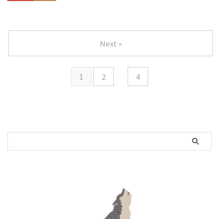
Next »
1
2
…
4